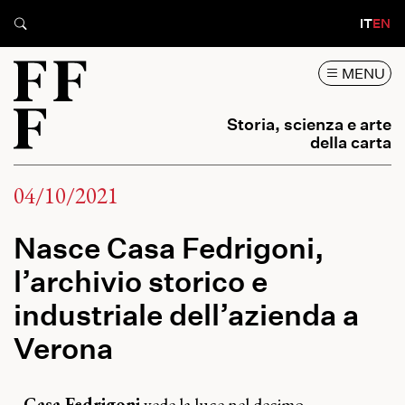
IT
EN
MENU
Storia, scienza e arte
della carta
04/10/2021
Nasce Casa Fedrigoni,
l’archivio storico e
industriale dell’azienda a
Verona
Casa Fedrigoni
vede la luce nel decimo