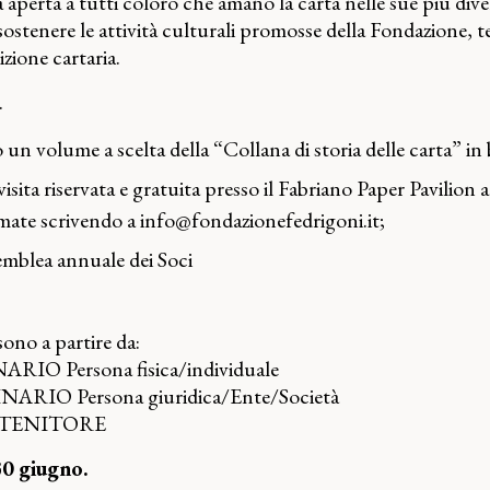
à aperta a tutti coloro che amano la carta nelle sue più div
ostenere le attività culturali promosse della Fondazione, t
izione cartaria.
…
un volume a scelta della “Collana di storia delle carta” in b
ita riservata e gratuita presso il Fabriano Paper Pavilion al
ate scrivendo a
info@fondazionefedrigoni.it
;
emblea annuale dei Soci
sono a partire da:
RIO Persona fisica/individuale
NARIO Persona giuridica/Ente/Società
SOSTENITORE
30 giugno.