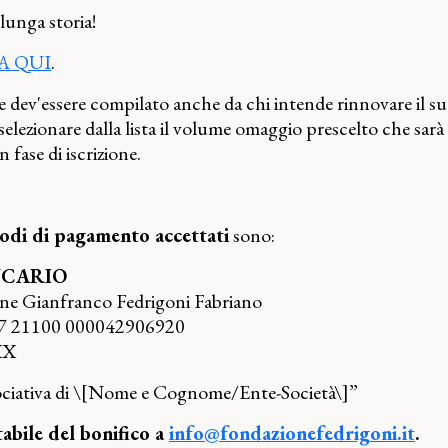
lunga storia!
A QUI
.
one dev'essere compilato anche da chi intende rinnovare il s
 selezionare dalla lista il volume omaggio prescelto che sarà
n fase di iscrizione.
odi di pagamento accettati
sono:
NCARIO
one Gianfranco Fedrigoni Fabriano
87 21100 000042906920
XX
ociativa di \[Nome e Cognome/Ente-Società\]”
tabile del bonifico a
info@fondazionefedrigoni.it
.