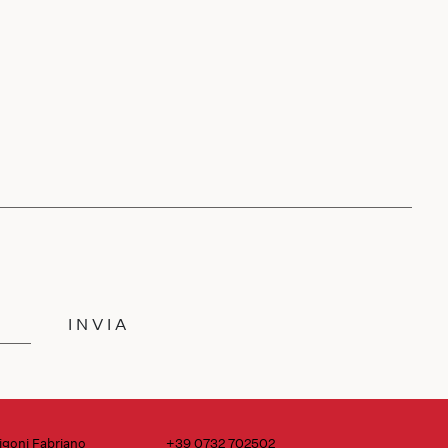
INVIA
igoni Fabriano
+39 0732 702502