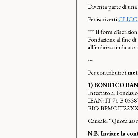
Diventa parte di una 
Per iscriverti
CLICC
*** Il form d'iscrizi
Fondazione al fine di
all’indirizzo indicato i
---
Per contribuire i
met
1) BONIFICO BA
Intestato a: Fondazi
IBAN: IT 76 B 053
BIC: BPMOIT22X
Causale: “Quota ass
N.B. Inviare la con